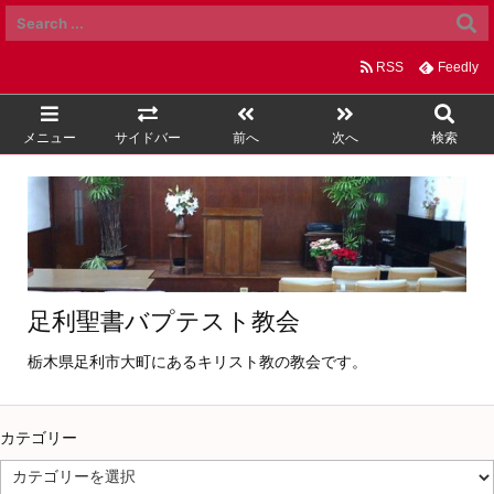
RSS
Feedly
メニュー
サイドバー
前へ
次へ
検索
足利聖書バプテスト教会
栃木県足利市大町にあるキリスト教の教会です。
カテゴリー
カ
テ