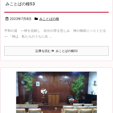
みことばの糧53
2023年7月8日
みことばの糧
平和の道 ―神を信頼し 自分の罪を悲しみ 神の御前にへりくだる
― 「神は、私たちのうちに住 ...
記事を読む
みことばの糧53