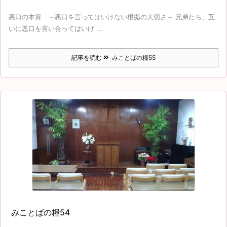
悪口の本質 ～悪口を言ってはいけない根拠の大切さ～ 兄弟たち、互
いに悪口を言い合ってはいけ ...
記事を読む
みことばの糧55
みことばの糧54