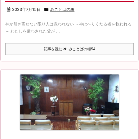
2023年7月15日
みことばの糧
神が引き寄せない限り人は救われない ～神はへりくだる者を救われる
～ わたしを遣わされた父が ...
記事を読む
みことばの糧54