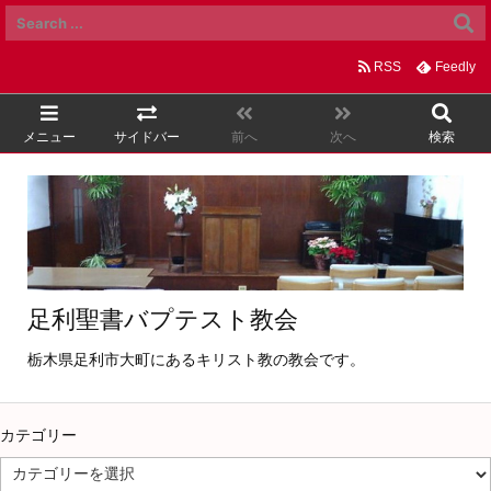
RSS
Feedly
メニュー
サイドバー
前へ
次へ
検索
足利聖書バプテスト教会
栃木県足利市大町にあるキリスト教の教会です。
カテゴリー
カ
テ