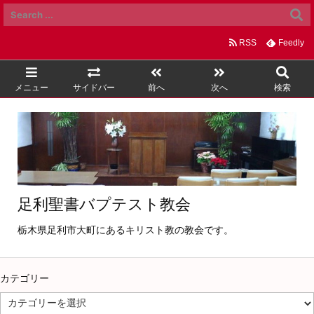
RSS
Feedly
メニュー
サイドバー
前へ
次へ
検索
足利聖書バプテスト教会
栃木県足利市大町にあるキリスト教の教会です。
カテゴリー
カ
テ