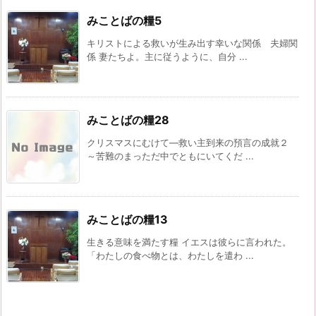
みことばの糧5
キリストによる救いが生み出す幸いな関係 夫婦関
係 妻たちよ。主に従うように、自分 ...
みことばの糧28
クリスマスにむけて―救い主到来の預言の成就２
～苦難のまっただ中でともにいてくだ ...
みことばの糧13
生きる意味を満たす糧 イエスは彼らに言われた。
「わたしの食べ物とは、わたしを遣わ ...