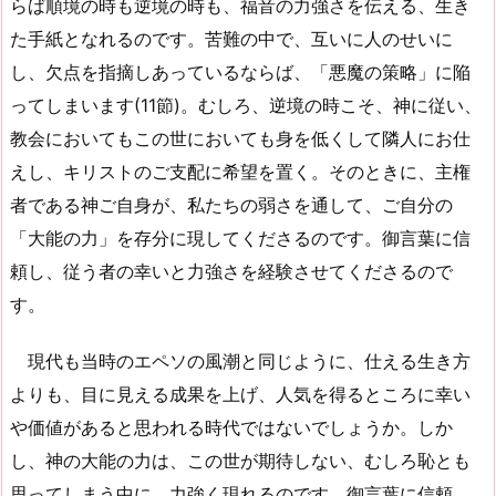
らば順境の時も逆境の時も、福音の力強さを伝える、生き
た手紙となれるのです。苦難の中で、互いに人のせいに
し、欠点を指摘しあっているならば、「悪魔の策略」に陥
ってしまいます(11節)。むしろ、逆境の時こそ、神に従い、
教会においてもこの世においても身を低くして隣人にお仕
えし、キリストのご支配に希望を置く。そのときに、主権
者である神ご自身が、私たちの弱さを通して、ご自分の
「大能の力」を存分に現してくださるのです。御言葉に信
頼し、従う者の幸いと力強さを経験させてくださるので
す。
現代も当時のエペソの風潮と同じように、仕える生き方
よりも、目に見える成果を上げ、人気を得るところに幸い
や価値があると思われる時代ではないでしょうか。しか
し、神の大能の力は、この世が期待しない、むしろ恥とも
思ってしまう中に、力強く現れるのです。御言葉に信頼