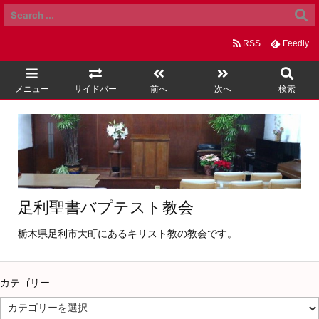
RSS
Feedly
メニュー
サイドバー
前へ
次へ
検索
足利聖書バプテスト教会
栃木県足利市大町にあるキリスト教の教会です。
カテゴリー
カ
テ