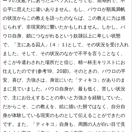
ーマの支配下にあったエペソ人にとっても、屈辱的で、不
公平に思えたに違いありません。もし、パウロが順風満帆
の状況からこの教えを語ったのならば、この教えに力は感
じられず、非現実的に響いたかもしれません。しかし、パ
ウロ自身、鎖につながれるという奴隷以上に卑しい状態
で、「主にある囚人」(４：１)として、その状況を受け入れ
ました。そして、その状況のなかで不平を言うことなく、
そこが今遣わされた場所だと信じ、精一杯主キリストにお
仕えしたのです(参考19、20節)。そのときの、パウロの平
安、喜び、力強さは、身近にいた「ティキコ」がありのま
まに見ていました。パウロ自身が、最も低く、苦しい状況
で、主にお仕えすることの幸いと力強さを経験していた。
だからこそ、この教えを、絵に描いた餅ではなく、自分自
身が体験している現実のものとして伝えることができたの
です。また、「ティキコ」自身も、周囲の人が白い目で見