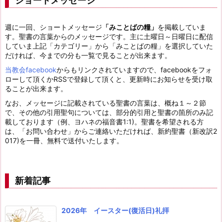
ショートメッセージ
週に一回、ショートメッセージ
「みことばの糧」
を掲載していま
す。聖書の言葉からのメッセージです。主に土曜日～日曜日に配信
していま上記「カテゴリー」から「みことばの糧」を選択していた
だければ、今までの分も一覧で見ることが出来ます。
当教会facebook
からもリンクされていますので、facebookをフォ
ローして頂くかRSSで登録して頂くと、更新時にお知らせを受け取
ることが出来ます。
なお、メッセージに記載されている聖書の言葉は、概ね１～２節
で、その他の引用聖句については、部分的引用と聖書の箇所のみ記
載しております（例、ヨハネの福音書1:1)。聖書を希望される方
は、「お問い合わせ」からご連絡いただければ、新約聖書（新改訳2
017)を一冊、無料で送付いたします。
新着記事
2026年 イースター(復活日)礼拝