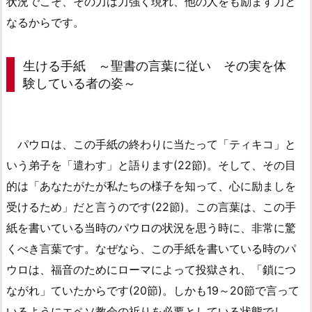
状況でこそ、その力は力強く現れ、他の人をも励ます力と
なるからです。
生ける手紙 ～聖書の言葉に従い その実を体
験している者の姿～
パウロは、この手紙の終わりに当たって「ティキコ」と
いう弟子を「遣わす」と語ります(22節)。そして、その目
的は「あなたがたが私たちの様子を知って、心に励ましを
受けるため」だと言うのです(22節)。この言葉は、この手
紙を書いている当時のパウロの状況を思う時に、非常に驚
くべき言葉です。なぜなら、この手紙を書いている時のパ
ウロは、福音のためにローマによって投獄され、「鎖につ
ながれ」ていたからです(20節)。しかも19～20節で言って
いるようにエペソ教会の祈りを必要としている状態でし