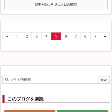
記事を読む
みことばの糧33
«
‹
2
3
4
5
6
7
8
›
»
このブログを購読