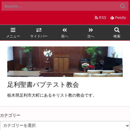
RSS
Feedly
メニュー
サイドバー
前へ
次へ
検索
足利聖書バプテスト教会
栃木県足利市大町にあるキリスト教の教会です。
カテゴリー
カ
テ