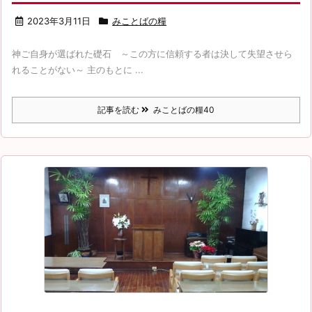
2023年3月11日
みことばの糧
神ご自身が選ばれた礎石 ～この方に信頼する者は決して失望させら
れることがない～ 主のもとに ...
記事を読む
みことばの糧40