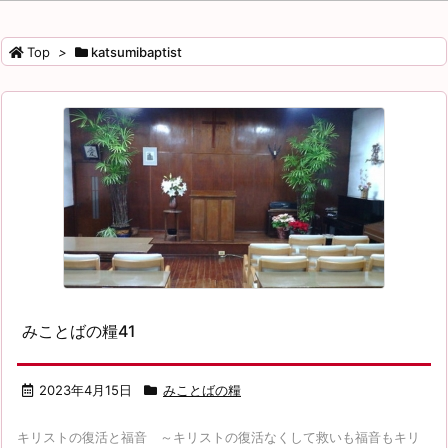
ゴ
リ
Top
>
katsumibaptist
ー
みことばの糧41
2023年4月15日
みことばの糧
キリストの復活と福音 ～キリストの復活なくして救いも福音もキリ