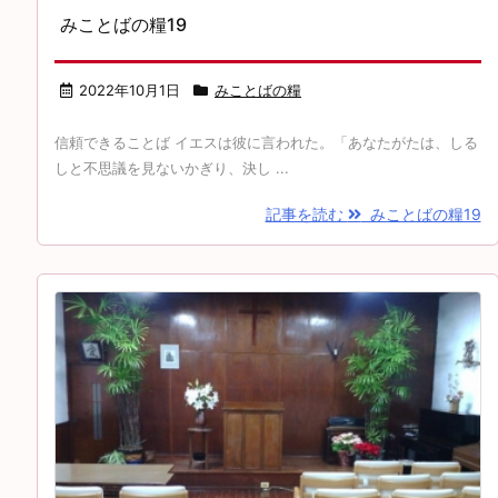
みことばの糧19
2022年10月1日
みことばの糧
信頼できることば イエスは彼に言われた。「あなたがたは、しる
しと不思議を見ないかぎり、決し ...
記事を読む
みことばの糧19