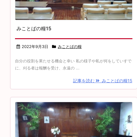
みことばの糧15
2022年9月3日
みことばの糧
自分の役割を果たせる機会と幸い 私の様子や私が何をしていすで
に、刈る者は報酬を受け、永遠の ...
記事を読む
みことばの糧15