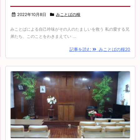
2022年10月8日
みことばの糧
みことばによる自己吟味がその人のたましいを救う 私の愛する兄
弟たち、このことをわきまえてい ...
記事を読む
みことばの糧20