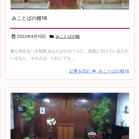
みことばの糧16
2022年9月10日
みことばの糧
最も求めるべき知恵 あなたがたのうちに、知恵に欠けている人が
いるなら、その人は、だれにでも ...
記事を読む
みことばの糧16