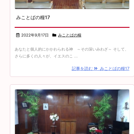
みことばの糧17
2022年9月17日
みことばの糧
あなたと個人的にかかわられる神 ～その深いみわざ～ そして、
さらに多くの人々が、イエスのこ ...
記事を読む
みことばの糧17