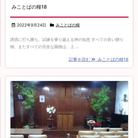
みことばの糧18
2022年9月24日
みことばの糧
誘惑に打ち勝ち、試練を乗り越える神の知恵 すべての良い贈り
物、またすべての完全な賜物は、上 ...
記事を読む
みことばの糧18