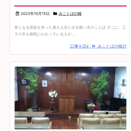
2022年10月15日
みことばの糧
良くなる意欲を失った者さえ立たせる救い主のことば そこに、三
十八年も病気にかかっている人が ...
記事を読む
みことばの糧21