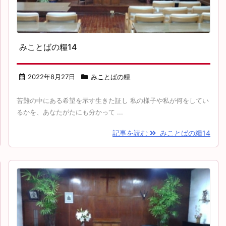
みことばの糧14
2022年8月27日
みことばの糧
苦難の中にある希望を示す生きた証し 私の様子や私が何をしてい
るかを、あなたがたにも分かって ...
記事を読む
みことばの糧14