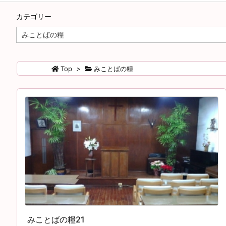
カテゴリー
カ
テ
ゴ
リ
Top
>
みことばの糧
ー
みことばの糧21