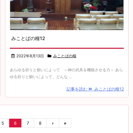
みことばの糧12
2022年8月13日
みことばの糧
あらゆる祈りと願いによって ～神の武具を機能させる力～ あら
ゆる祈りと願いによって、どんな ...
記事を読む
みことばの糧12
5
6
7
8
›
»