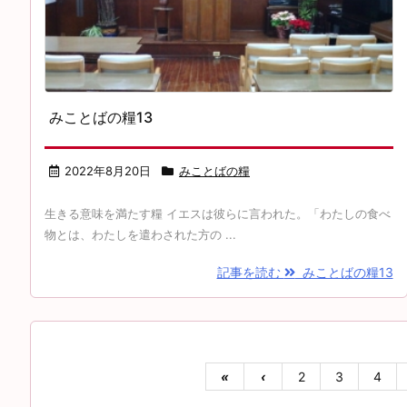
みことばの糧13
2022年8月20日
みことばの糧
生きる意味を満たす糧 イエスは彼らに言われた。「わたしの食べ
物とは、わたしを遣わされた方の ...
記事を読む
みことばの糧13
«
‹
2
3
4